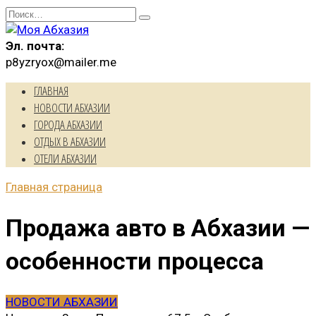
Перейти
Search
к
for:
содержанию
Эл. почта:
p8yzryox@mailer.me
ГЛАВНАЯ
НОВОСТИ АБХАЗИИ
ГОРОДА АБХАЗИИ
ОТДЫХ В АБХАЗИИ
ОТЕЛИ АБХАЗИИ
Главная страница
Продажа авто в Абхазии —
особенности процесса
НОВОСТИ АБХАЗИИ